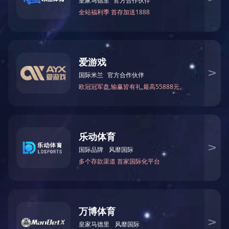
爱游戏体育-爱游戏官方网站
more
爱游戏体育-爱游戏官方网站
地址：江苏省如皋市磨头镇新联村19组
传真：
0513-87300870
邮编：
226500
公司邮箱：
J
sroysun@163.com
董事长信箱：
J
slxjtgc@163.com
人才招聘:
516496963@qq
.com
爱游戏体育