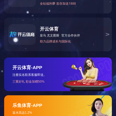
喜报！路翔养护分公司荣获2025年江苏
省工人先锋号
添加日期：2026-3-3
近日，江苏省总工会、江苏省人力资源和社会保障厅
联合公布2025年江苏省工人先锋号拟表彰对象公示结果，
爱游戏体育-爱游戏官方网站 养护分公司凭借在交通养护
领域的卓越表现、硬核实力与责任担当，荣获“江苏省工
人先锋号”省级荣誉称号！这是对公司养护团队专业能
力、创新精神与奉献精神的最高肯定，更是江苏交通行业
对路翔养护人辛勤付出的高度认可！