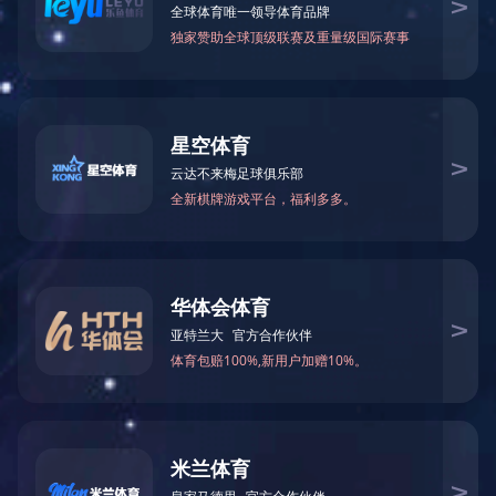
公司公告
热烈祝贺我公司董事长兼总经理周红梅女士荣获“如皋市劳动模范”称
号！
热烈祝贺我公司272省道徐州至沛县段路面工程XPPX-LM2标项目部成
功创建“省级平安示范工地”
热烈祝贺我公司机械操作手谢海军荣获“南通市五一劳动奖章”
热烈祝贺我公司副总经理杨文彬同志荣获“江苏省优秀工会积极分
子”称号！
关联企业
友情链接