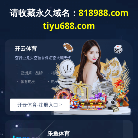
爱游戏体育
2026-08-08 10:56:49
星期六
首 页
关于我们
走进路翔
董事长致辞
组织架构
企业荣誉
爱游戏体育
核心理念
基本理念
员工行为文化
企业荣辱
观
关联企业
成果展示
产品中心
爱游戏体育-爱游戏官方网站
市政工程
养护工
程
设备租赁
道桥检测
预拌混凝土
爱游戏体育
人才招聘
爱游戏体育-爱游戏官方网站