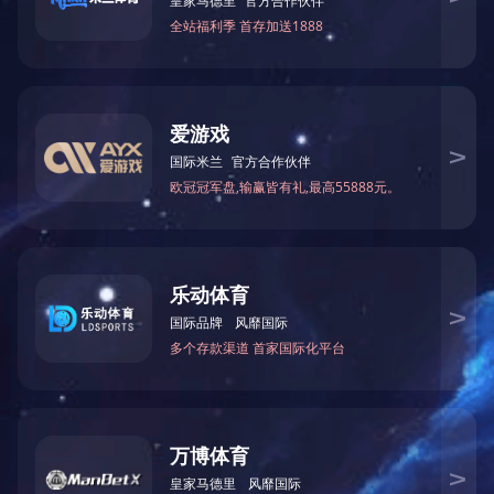
爱游戏体育-爱游戏官方网站
more
爱游戏体育-爱游戏官方网站
地址：江苏省如皋市磨头镇新联村19组
传真：
0513-87300870
邮编：
226500
公司邮箱：
J
sroysun@163.com
董事长信箱：
J
slxjtgc@163.com
人才招聘:
516496963@qq
.com
爱游戏体育