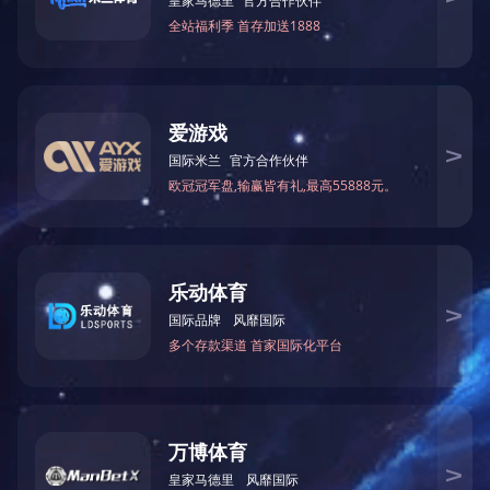
爱游戏体育-爱游戏官方网站
more
爱游戏体育-爱游戏官方网站
地址：江苏省如皋市磨头镇新联村19组
传真：
0513-87300870
邮编：
226500
公司邮箱：
J
sroysun@163.com
董事长信箱：
J
slxjtgc@163.com
人才招聘:
516496963@qq
.com
产品展示