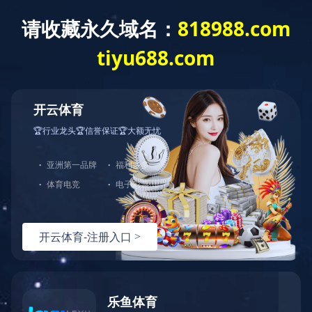
爱游戏体育
2026-08-10 10:59:03
星期一
首 页
关于我们
走进路翔
董事长致辞
组织架构
企业荣誉
爱游戏体育
核心理念
基本理念
员工行为文化
企业荣辱
观
关联企业
成果展示
产品中心
爱游戏体育-爱游戏官方网站
市政工程
养护工
程
设备租赁
道桥检测
预拌混凝土
爱游戏体育
人才招聘
爱游戏体育-爱游戏官方网站