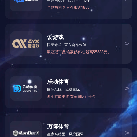
爱游戏体育-爱游戏官方网站
more
爱游戏体育-爱游戏官方网站
地址：江苏省如皋市磨头镇新联村19组
传真：
0513-87300870
邮编：
226500
公司邮箱：
J
sroysun@163.com
董事长信箱：
J
slxjtgc@163.com
人才招聘:
516496963@qq
.com
爱游戏体育