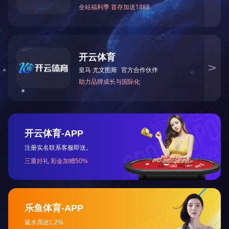
激情苏超 路翔“硬实力”闪耀赛场外
添加日期：2026-3-2
7月19日，“苏超”第七轮南通对阵盐城的焦点战即将
在南通足球训练中心如皋基地擂响战鼓。
为应对赛事周边道路大流量挑战，路翔企业协同交警部
门，在绿杨路停车场、绿杨路及万寿路关键节点展开高效
交通保障行动，确保球迷与车辆顺畅通行。
时间紧、任务重，路翔企业充分发扬“铁军”精神。7月18
日起，公司各部门、中层管理人员与交安子公司30余名员
工齐上阵，争分夺秒投入保障。在绿杨路停车场利用水马
高效分隔停车区域，同时在绿杨路、万寿路部署车道优化