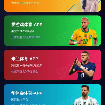
三星烈士陵园
4月2日上午，海太长江隧道（公路部分）北接线工程HT
-HM1标项目临时党支部组织党员先锋队、青年突击队及
其他进步群众，怀着无比崇敬的心情，来到海门市三星烈
士陵园凭吊革命先烈，缅怀他们忠贞不屈、为国捐躯的丰
功伟绩。
巍巍丰碑镌刻先烈赤胆忠魂，苍苍松柏辉映英雄浩气长
存。在清明祭扫活动中，路翔企业全体员工深切感悟红色
精神，思想深受洗礼。面对市场风云激荡，我们当以英雄
精神为帆，以匠心品质为舵，既坚守如磐初心，更勇闯改
革新路，在破立并举中开拓发展格局，于时代浪潮里铸就
路翔荣光。让我们以创新为楫、以实干为舟，在高质量发
展的航程中，书写属于路翔人的辉煌篇章！