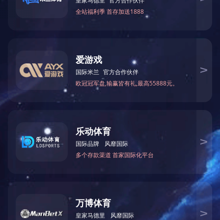
爱游戏体育-爱游戏官方网站
more
爱游戏体育-爱游戏官方网站
地址：江苏省如皋市磨头镇新联村19组
传真：
0513-87300870
邮编：
226500
公司邮箱：
J
sroysun@163.com
董事长信箱：
J
slxjtgc@163.com
人才招聘:
516496963@qq
.com
爱游戏体育