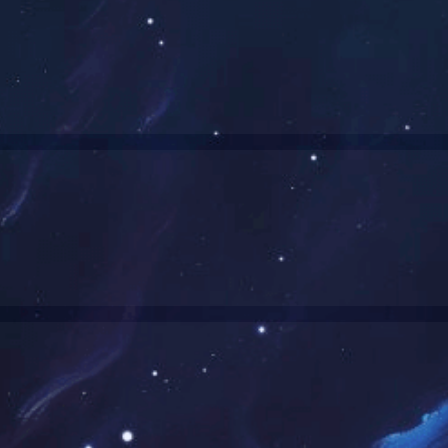
！
功创建“省级平安示范工地”
号！