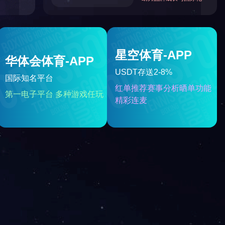
三级资质，主营预拌商品混凝土的生产和销售。 公司位于长三角核心位
省道、西傍如海运河，具有独特的陆路、水路交通优势。
拌楼，全部由电脑自动控制配料、生产，年生产商品砼能力在60万立平方米
ZL—50装载车二台等先进的生产设备，能生产强度C60以下的商品混凝
能检测、试验，保证产品质量符合国家标准。