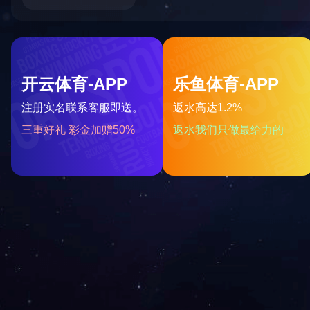
地址：如皋市袁桥镇陆姚居二组
电话：0513-68770588
邮箱：
563961323@qq.com
关联企业
如皋路翔混凝土有限公司
如皋路翔混凝土有限
置、素有“长寿之乡
公司拥有一流的现代化
以上。目前拥有20辆
土，并且全部车辆都
公司试验检测、试验