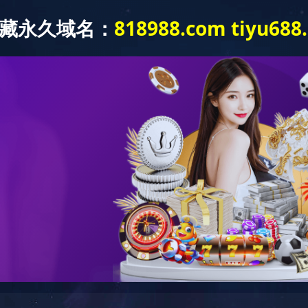
程
设备租赁
道桥检测
预拌混凝土