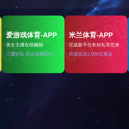
，2002年改制转企。公司专业从事爱游戏体育-爱游戏官方网站 施工
政公用工程总承包贰级资质、公路交通工程（公路安全设施分项）专业承包
为核心企业，旗下有南通市道桥工程检测有限公司、如皋路翔混凝土有限公