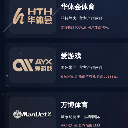
公司公告
热烈祝贺我公司董事长兼总经理周红梅女士荣获“如皋市劳动模范”称号
热烈祝贺我公司272省道徐州至沛县段路面工程XPPX-LM2标项目部成
热烈祝贺我公司机械操作手谢海军荣获“南通市五一劳动奖章”
热烈祝贺我公司副总经理杨文彬同志荣获“江苏省优秀工会积极分子”称
关联企业
友情链接
爱游戏体育-爱游戏官方网站
more