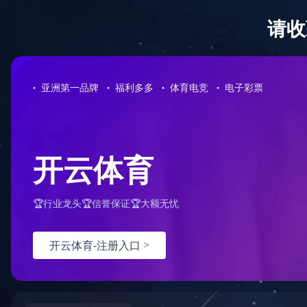
爱游戏体育
2026-08-06 21:43:37
星期四
首 页
关于我们
走进路翔
董事长致辞
组织架构
企业荣誉
爱游戏体育
核心理念
基本理念
员工行为文化
企业荣辱观
关联企业
成果展示
产品中心
爱游戏体育-爱游戏官方网站
市政工程
养护工
爱游戏体育
人才招聘
爱游戏体育-爱游戏官方网站